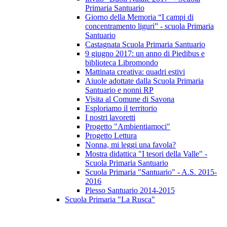
Primaria Santuario
Giorno della Memoria “I campi di
concentramento liguri” - scuola Primaria
Santuario
Castagnata Scuola Primaria Santuario
9 giugno 2017: un anno di Piedibus e
biblioteca Libromondo
Mattinata creativa: quadri estivi
Aiuole adottate dalla Scuola Primaria
Santuario e nonni RP
Visita al Comune di Savona
Esploriamo il territorio
I nostri lavoretti
Progetto "Ambientiamoci"
Progetto Lettura
Nonna, mi leggi una favola?
Mostra didattica "I tesori della Valle" -
Scuola Primaria Santuario
Scuola Primaria "Santuario" - A.S. 2015-
2016
Plesso Santuario 2014-2015
Scuola Primaria "La Rusca"