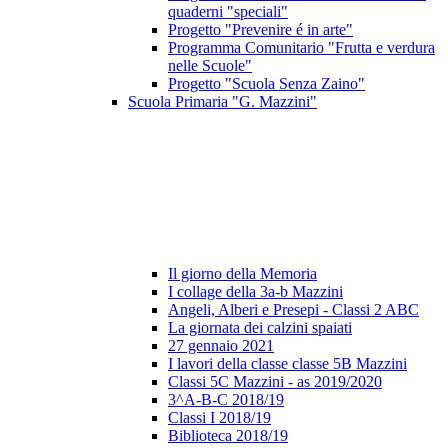
quaderni "speciali"
Progetto "Prevenire é in arte"
Programma Comunitario "Frutta e verdura
nelle Scuole"
Progetto "Scuola Senza Zaino"
Scuola Primaria "G. Mazzini"
Il giorno della Memoria
I collage della 3a-b Mazzini
Angeli, Alberi e Presepi - Classi 2 ABC
La giornata dei calzini spaiati
27 gennaio 2021
I lavori della classe classe 5B Mazzini
Classi 5C Mazzini - as 2019/2020
3^A-B-C 2018/19
Classi I 2018/19
Biblioteca 2018/19