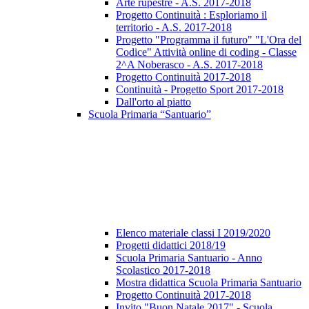
Arte rupestre - A.S. 2017-2018
Progetto Continuità : Esploriamo il
territorio - A.S. 2017-2018
Progetto "Programma il futuro" "L'Ora del
Codice" Attività online di coding - Classe
2^A Noberasco - A.S. 2017-2018
Progetto Continuità 2017-2018
Continuità - Progetto Sport 2017-2018
Dall'orto al piatto
Scuola Primaria “Santuario”
Elenco materiale classi I 2019/2020
Progetti didattici 2018/19
Scuola Primaria Santuario - Anno
Scolastico 2017-2018
Mostra didattica Scuola Primaria Santuario
Progetto Continuità 2017-2018
Invito "Buon Natale 2017" - Scuola