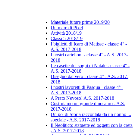
Materiale future prime 2019/20
Un mare di Pixel
Attività 2018/19
Classi 5 2018/19
I biglietti di Icaro di Matisse - classe 4° -
A.S. 2017-2018
I nostri cartelloni - classe 4° - A.S. 2017-
2018
Le casette dei sogni di Natale - classe 4° -
A.S. 2017-2018
Disegno dal vero - classe 4° - A.S. 2017-
2018
I nostri lavoretti di Pasqua - classe 4° -
A.S. 2017-2018
A Prato Nevoso! A.S. 2017-2018
Costruiamo un grande dinosauro - A.S.
2017-2018
Un po' di Storia raccontata da un nonno ...
speciale - A.S. 2017-2018
Il Neolitico: statuette ed oggetti con la creta
- A.S. 2017-2018