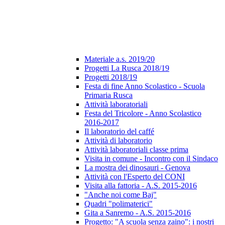
Materiale a.s. 2019/20
Progetti La Rusca 2018/19
Progetti 2018/19
Festa di fine Anno Scolastico - Scuola
Primaria Rusca
Attività laboratoriali
Festa del Tricolore - Anno Scolastico
2016-2017
Il laboratorio del caffé
Attività di laboratorio
Attività laboratoriali classe prima
Visita in comune - Incontro con il Sindaco
La mostra dei dinosauri - Genova
Attività con l'Esperto del CONI
Visita alla fattoria - A.S. 2015-2016
"Anche noi come Baj"
Quadri "polimaterici"
Gita a Sanremo - A.S. 2015-2016
Progetto: "A scuola senza zaino": i nostri