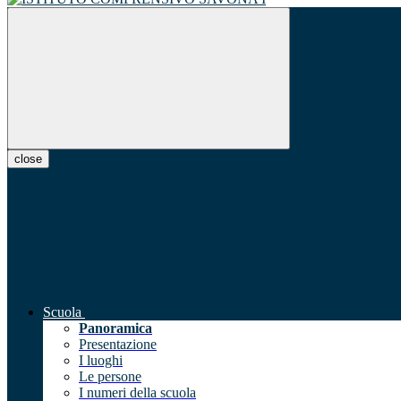
close
Scuola
Panoramica
Presentazione
I luoghi
Le persone
I numeri della scuola