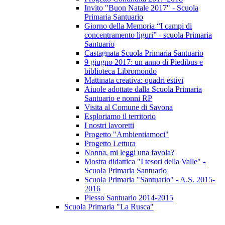
Invito "Buon Natale 2017" - Scuola
Primaria Santuario
Giorno della Memoria “I campi di
concentramento liguri” - scuola Primaria
Santuario
Castagnata Scuola Primaria Santuario
9 giugno 2017: un anno di Piedibus e
biblioteca Libromondo
Mattinata creativa: quadri estivi
Aiuole adottate dalla Scuola Primaria
Santuario e nonni RP
Visita al Comune di Savona
Esploriamo il territorio
I nostri lavoretti
Progetto "Ambientiamoci"
Progetto Lettura
Nonna, mi leggi una favola?
Mostra didattica "I tesori della Valle" -
Scuola Primaria Santuario
Scuola Primaria "Santuario" - A.S. 2015-
2016
Plesso Santuario 2014-2015
Scuola Primaria "La Rusca"