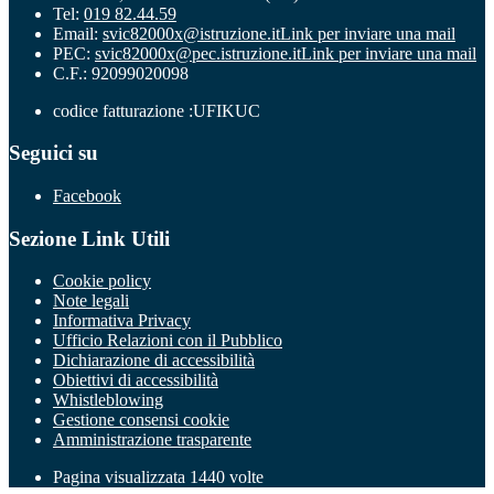
Tel:
019 82.44.59
Email:
svic82000x@istruzione.it
Link per inviare una mail
PEC:
svic82000x@pec.istruzione.it
Link per inviare una mail
C.F.: 92099020098
codice fatturazione :UFIKUC
Seguici su
Facebook
Sezione Link Utili
Cookie policy
Note legali
Informativa Privacy
Ufficio Relazioni con il Pubblico
Dichiarazione di accessibilità
Obiettivi di accessibilità
Whistleblowing
Gestione consensi cookie
Amministrazione trasparente
Pagina visualizzata
1440
volte