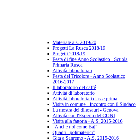
Materiale a.s. 2019/20
Progetti La Rusca 2018/19
Progetti 2018/19
Festa di fine Anno Scolastico - Scuola
Primaria Rusca
Attività laboratoriali
Festa del Tricolore - Anno Scolastico
2016-2017
Il laboratorio del caffé
Attività di laboratorio
Attività laboratoriali classe prima
Visita in comune - Incontro con il Sindaco
La mostra dei dinosauri - Genova
Attività con l'Esperto del CONI
Visita alla fattoria - A.S. 2015-2016
"Anche noi come Baj"
Quadri "polimaterici"
Gita a Sanremo - A.S. 2015-2016