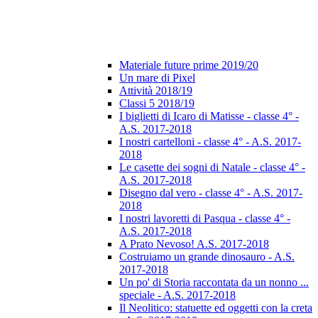
Materiale future prime 2019/20
Un mare di Pixel
Attività 2018/19
Classi 5 2018/19
I biglietti di Icaro di Matisse - classe 4° -
A.S. 2017-2018
I nostri cartelloni - classe 4° - A.S. 2017-
2018
Le casette dei sogni di Natale - classe 4° -
A.S. 2017-2018
Disegno dal vero - classe 4° - A.S. 2017-
2018
I nostri lavoretti di Pasqua - classe 4° -
A.S. 2017-2018
A Prato Nevoso! A.S. 2017-2018
Costruiamo un grande dinosauro - A.S.
2017-2018
Un po' di Storia raccontata da un nonno ...
speciale - A.S. 2017-2018
Il Neolitico: statuette ed oggetti con la creta