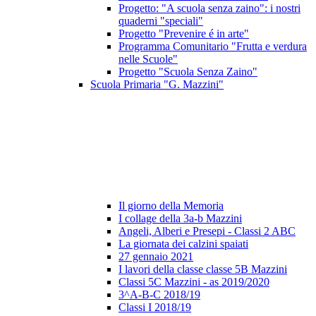
Progetto: "A scuola senza zaino": i nostri
quaderni "speciali"
Progetto "Prevenire é in arte"
Programma Comunitario "Frutta e verdura
nelle Scuole"
Progetto "Scuola Senza Zaino"
Scuola Primaria "G. Mazzini"
Il giorno della Memoria
I collage della 3a-b Mazzini
Angeli, Alberi e Presepi - Classi 2 ABC
La giornata dei calzini spaiati
27 gennaio 2021
I lavori della classe classe 5B Mazzini
Classi 5C Mazzini - as 2019/2020
3^A-B-C 2018/19
Classi I 2018/19