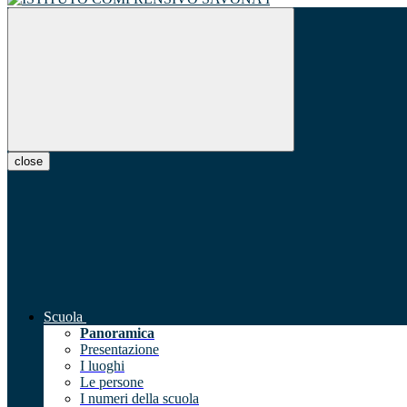
close
Scuola
Panoramica
Presentazione
I luoghi
Le persone
I numeri della scuola