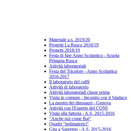
Materiale a.s. 2019/20
Progetti La Rusca 2018/19
Progetti 2018/19
Festa di fine Anno Scolastico - Scuola
Primaria Rusca
Attività laboratoriali
Festa del Tricolore - Anno Scolastico
2016-2017
Il laboratorio del caffé
Attività di laboratorio
Attività laboratoriali classe prima
Visita in comune - Incontro con il Sindaco
La mostra dei dinosauri - Genova
Attività con l'Esperto del CONI
Visita alla fattoria - A.S. 2015-2016
"Anche noi come Baj"
Quadri "polimaterici"
Gita a Sanremo - A.S. 2015-2016