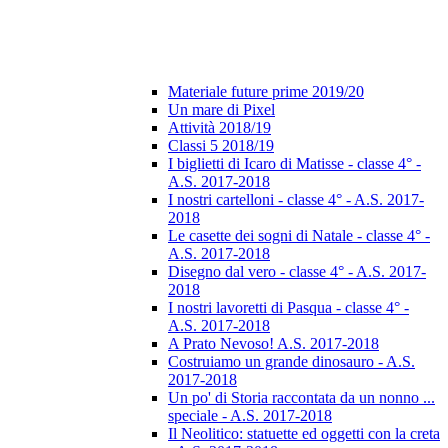
Materiale future prime 2019/20
Un mare di Pixel
Attività 2018/19
Classi 5 2018/19
I biglietti di Icaro di Matisse - classe 4° -
A.S. 2017-2018
I nostri cartelloni - classe 4° - A.S. 2017-
2018
Le casette dei sogni di Natale - classe 4° -
A.S. 2017-2018
Disegno dal vero - classe 4° - A.S. 2017-
2018
I nostri lavoretti di Pasqua - classe 4° -
A.S. 2017-2018
A Prato Nevoso! A.S. 2017-2018
Costruiamo un grande dinosauro - A.S.
2017-2018
Un po' di Storia raccontata da un nonno ...
speciale - A.S. 2017-2018
Il Neolitico: statuette ed oggetti con la creta