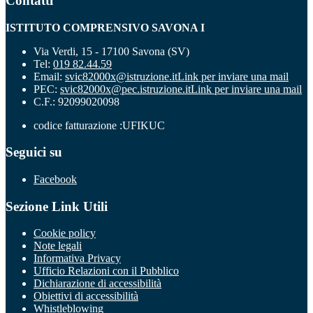
Contatti
ISTITUTO COMPRENSIVO SAVONA I
Via Verdi, 15 - 17100 Savona (SV)
Tel:
019 82.44.59
Email:
svic82000x@istruzione.it
Link per inviare una mail
PEC:
svic82000x@pec.istruzione.it
Link per inviare una mail
C.F.: 92099020098
codice fatturazione :UFIKUC
Seguici su
Facebook
Sezione Link Utili
Cookie policy
Note legali
Informativa Privacy
Ufficio Relazioni con il Pubblico
Dichiarazione di accessibilità
Obiettivi di accessibilità
Whistleblowing