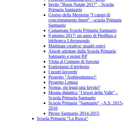
Invito "Buon Natale 2017" - Scuola
Primaria Santuario
Giorno della Memoria “I campi di
concentramento liguri” - scuola Primaria
Santuario
Castagnata Scuola Primaria Santuario
9 giugno 2017: un anno di Piedibus e
biblioteca Libromondo
Mattinata creativa: quadri estivi
Aiuole adottate dalla Scuola Primaria
Santuario e nonni RP
Visita al Comune di Savona
Esploriamo il territorio
I nostri lavoretti
Progetto "Ambientiamoci"
Progetto Lettura
Nonna, mi leggi una favola?
Mostra didattica "I tesori della Valle" -
Scuola Primaria Santuario
Scuola Primaria "Santuario" - A.S. 2015-
2016
Plesso Santuario 2014-2015
Scuola Primaria "La Rusca"