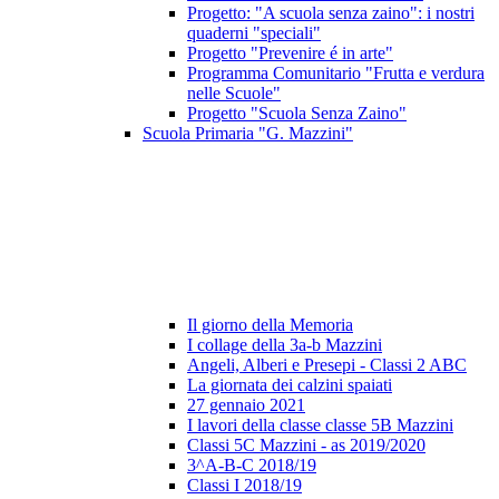
Progetto: "A scuola senza zaino": i nostri
quaderni "speciali"
Progetto "Prevenire é in arte"
Programma Comunitario "Frutta e verdura
nelle Scuole"
Progetto "Scuola Senza Zaino"
Scuola Primaria "G. Mazzini"
Il giorno della Memoria
I collage della 3a-b Mazzini
Angeli, Alberi e Presepi - Classi 2 ABC
La giornata dei calzini spaiati
27 gennaio 2021
I lavori della classe classe 5B Mazzini
Classi 5C Mazzini - as 2019/2020
3^A-B-C 2018/19
Classi I 2018/19