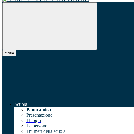
close
Scuola
Panoramica
Presentazione
I luoghi
Le persone
I numeri della scuola