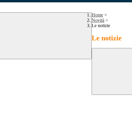
Home
>
Novità
>
Le notizie
Le notizie