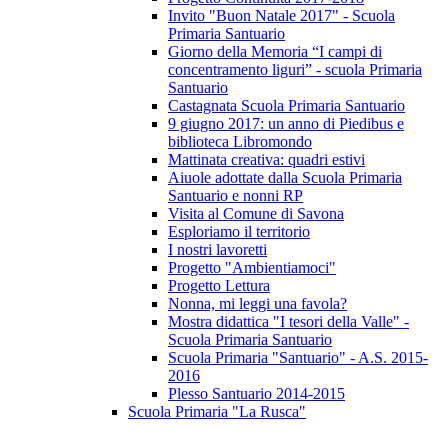
Invito "Buon Natale 2017" - Scuola
Primaria Santuario
Giorno della Memoria “I campi di
concentramento liguri” - scuola Primaria
Santuario
Castagnata Scuola Primaria Santuario
9 giugno 2017: un anno di Piedibus e
biblioteca Libromondo
Mattinata creativa: quadri estivi
Aiuole adottate dalla Scuola Primaria
Santuario e nonni RP
Visita al Comune di Savona
Esploriamo il territorio
I nostri lavoretti
Progetto "Ambientiamoci"
Progetto Lettura
Nonna, mi leggi una favola?
Mostra didattica "I tesori della Valle" -
Scuola Primaria Santuario
Scuola Primaria "Santuario" - A.S. 2015-
2016
Plesso Santuario 2014-2015
Scuola Primaria "La Rusca"