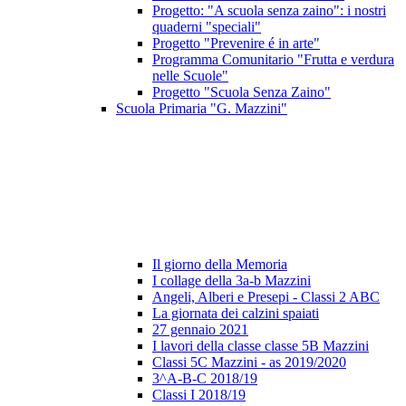
Progetto: "A scuola senza zaino": i nostri
quaderni "speciali"
Progetto "Prevenire é in arte"
Programma Comunitario "Frutta e verdura
nelle Scuole"
Progetto "Scuola Senza Zaino"
Scuola Primaria "G. Mazzini"
Il giorno della Memoria
I collage della 3a-b Mazzini
Angeli, Alberi e Presepi - Classi 2 ABC
La giornata dei calzini spaiati
27 gennaio 2021
I lavori della classe classe 5B Mazzini
Classi 5C Mazzini - as 2019/2020
3^A-B-C 2018/19
Classi I 2018/19