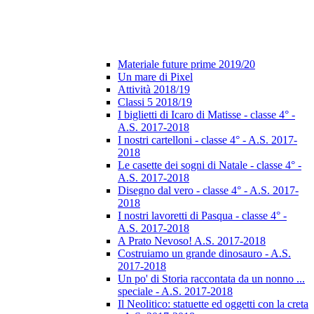
Materiale future prime 2019/20
Un mare di Pixel
Attività 2018/19
Classi 5 2018/19
I biglietti di Icaro di Matisse - classe 4° -
A.S. 2017-2018
I nostri cartelloni - classe 4° - A.S. 2017-
2018
Le casette dei sogni di Natale - classe 4° -
A.S. 2017-2018
Disegno dal vero - classe 4° - A.S. 2017-
2018
I nostri lavoretti di Pasqua - classe 4° -
A.S. 2017-2018
A Prato Nevoso! A.S. 2017-2018
Costruiamo un grande dinosauro - A.S.
2017-2018
Un po' di Storia raccontata da un nonno ...
speciale - A.S. 2017-2018
Il Neolitico: statuette ed oggetti con la creta