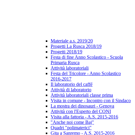
Materiale a.s. 2019/20
Progetti La Rusca 2018/19
Progetti 2018/19
Festa di fine Anno Scolastico - Scuola
Primaria Rusca
Attività laboratoriali
Festa del Tricolore - Anno Scolastico
2016-2017
Il laboratorio del caffé
Attività di laboratorio
Attività laboratoriali classe prima
Visita in comune - Incontro con il Sindaco
La mostra dei dinosauri - Genova
Attività con l'Esperto del CONI
Visita alla fattoria - A.S. 2015-2016
"Anche noi come Baj"
Quadri "polimaterici"
Gita a Sanremo - A.S. 2015-2016