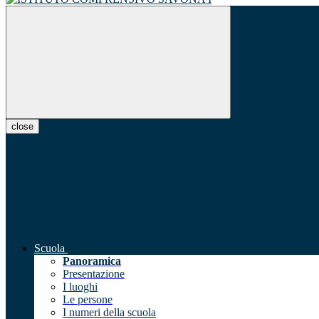
close
Scuola
Panoramica
Presentazione
I luoghi
Le persone
I numeri della scuola