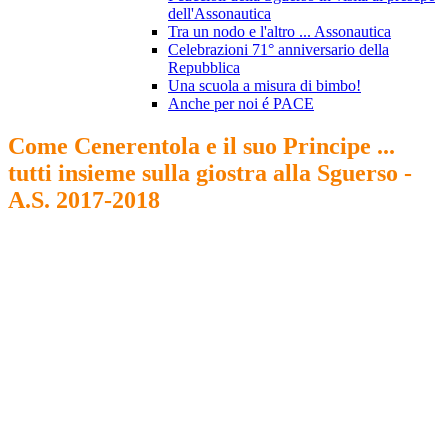
dell'Assonautica
Tra un nodo e l'altro ... Assonautica
Celebrazioni 71° anniversario della
Repubblica
Una scuola a misura di bimbo!
Anche per noi é PACE
Come Cenerentola e il suo Principe ...
tutti insieme sulla giostra alla Sguerso -
A.S. 2017-2018