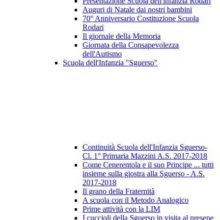
Presentazione Scuola dell'infanzia Rodari
Auguri di Natale dai nostri bambini
70° Anniversario Costituzione Scuola
Rodari
Il giornale della Memoria
Giornata della Consapevolezza
dell'Autismo
Scuola dell'Infanzia "Sguerso"
Continuità Scuola dell'Infanzia Sguerso-
Cl. 1° Primaria Mazzini A.S. 2017-2018
Come Cenerentola e il suo Principe ... tutti
insieme sulla giostra alla Sguerso - A.S.
2017-2018
Il grano della Fraternità
A scuola con il Metodo Analogico
Prime attività con la LIM
I cuccioli della Sguerso in visita al presepe