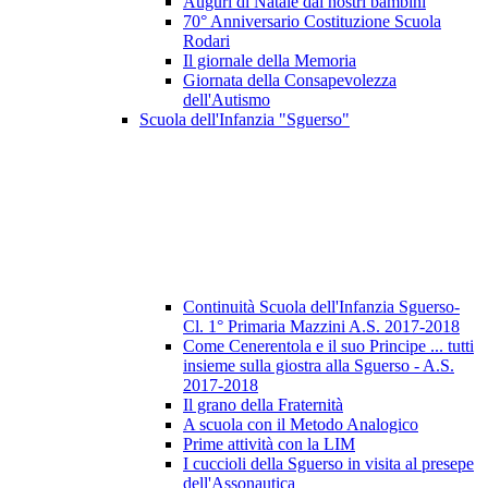
Auguri di Natale dai nostri bambini
70° Anniversario Costituzione Scuola
Rodari
Il giornale della Memoria
Giornata della Consapevolezza
dell'Autismo
Scuola dell'Infanzia "Sguerso"
Continuità Scuola dell'Infanzia Sguerso-
Cl. 1° Primaria Mazzini A.S. 2017-2018
Come Cenerentola e il suo Principe ... tutti
insieme sulla giostra alla Sguerso - A.S.
2017-2018
Il grano della Fraternità
A scuola con il Metodo Analogico
Prime attività con la LIM
I cuccioli della Sguerso in visita al presepe
dell'Assonautica