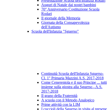
Presentazione Scuola dell'infanzia Rodari
Auguri di Natale dai nostri bambini
70° Anniversario Costituzione Scuola
Rodari
Il giornale della Memoria
Giornata della Consapevolezza
dell'Autismo
Scuola dell'Infanzia "Sguerso"
Continuità Scuola dell'Infanzia Sguerso-
Cl. 1° Primaria Mazzini A.S. 2017-2018
Come Cenerentola e il suo Principe ... tutti
insieme sulla giostra alla Sguerso - A.S.
2017-2018
Il grano della Fraternità
A scuola con il Metodo Analogico
Prime attività con la LIM
I cuccioli della Sguerso in visita al presepe