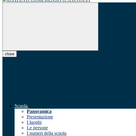
close
Scuola
Panoramica
Presentazione
I luoghi
Le persone
I numeri della scuola