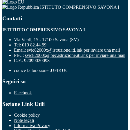
ISTITUTO COMPRENSIVO SAVONA I
Contatti
ISTITUTO COMPRENSIVO SAVONA I
Via Verdi, 15 - 17100 Savona (SV)
Tel:
019 82.44.59
Email:
svic82000x@istruzione.it
Link per inviare una mail
PEC:
svic82000x@pec.istruzione.it
Link per inviare una mail
C.F.: 92099020098
codice fatturazione :UFIKUC
Seguici su
Facebook
Sezione Link Utili
Cookie policy
Note legali
Informativa Privacy