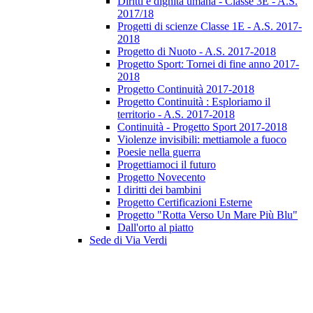
Diritti e dignità umana - Classe 3E - A.S.
2017/18
Progetti di scienze Classe 1E - A.S. 2017-
2018
Progetto di Nuoto - A.S. 2017-2018
Progetto Sport: Tornei di fine anno 2017-
2018
Progetto Continuità 2017-2018
Progetto Continuità : Esploriamo il
territorio - A.S. 2017-2018
Continuità - Progetto Sport 2017-2018
Violenze invisibili: mettiamole a fuoco
Poesie nella guerra
Progettiamoci il futuro
Progetto Novecento
I diritti dei bambini
Progetto Certificazioni Esterne
Progetto "Rotta Verso Un Mare Più Blu"
Dall'orto al piatto
Sede di Via Verdi