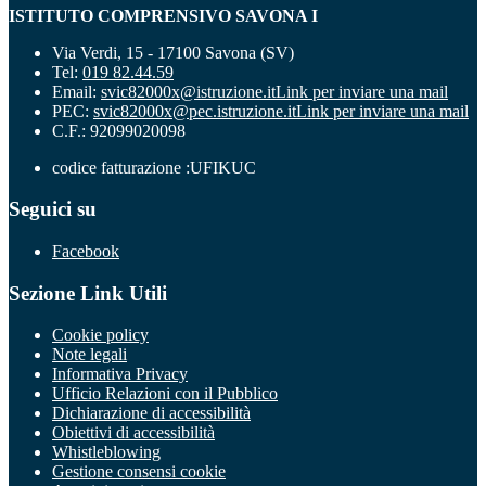
ISTITUTO COMPRENSIVO SAVONA I
Via Verdi, 15 - 17100 Savona (SV)
Tel:
019 82.44.59
Email:
svic82000x@istruzione.it
Link per inviare una mail
PEC:
svic82000x@pec.istruzione.it
Link per inviare una mail
C.F.: 92099020098
codice fatturazione :UFIKUC
Seguici su
Facebook
Sezione Link Utili
Cookie policy
Note legali
Informativa Privacy
Ufficio Relazioni con il Pubblico
Dichiarazione di accessibilità
Obiettivi di accessibilità
Whistleblowing
Gestione consensi cookie