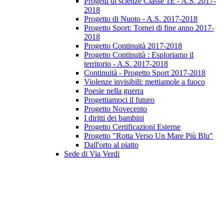
Progetti di scienze Classe 1E - A.S. 2017-
2018
Progetto di Nuoto - A.S. 2017-2018
Progetto Sport: Tornei di fine anno 2017-
2018
Progetto Continuità 2017-2018
Progetto Continuità : Esploriamo il
territorio - A.S. 2017-2018
Continuità - Progetto Sport 2017-2018
Violenze invisibili: mettiamole a fuoco
Poesie nella guerra
Progettiamoci il futuro
Progetto Novecento
I diritti dei bambini
Progetto Certificazioni Esterne
Progetto "Rotta Verso Un Mare Più Blu"
Dall'orto al piatto
Sede di Via Verdi