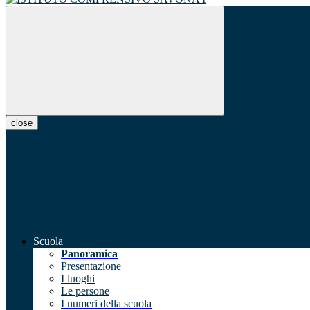
close
Scuola
Panoramica
Presentazione
I luoghi
Le persone
I numeri della scuola