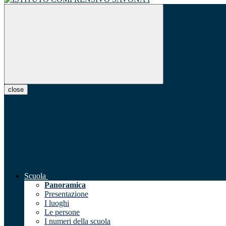
close
Scuola
Panoramica
Presentazione
I luoghi
Le persone
I numeri della scuola