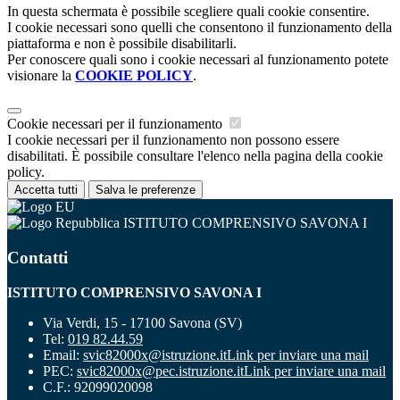
In questa schermata è possibile scegliere quali cookie consentire.
I cookie necessari sono quelli che consentono il funzionamento della
piattaforma e non è possibile disabilitarli.
Per conoscere quali sono i cookie necessari al funzionamento potete
visionare la
COOKIE POLICY
.
Cookie necessari per il funzionamento
I cookie necessari per il funzionamento non possono essere
disabilitati. È possibile consultare l'elenco nella pagina della cookie
policy.
Accetta tutti
Salva le preferenze
ISTITUTO COMPRENSIVO SAVONA I
Contatti
ISTITUTO COMPRENSIVO SAVONA I
Via Verdi, 15 - 17100 Savona (SV)
Tel:
019 82.44.59
Email:
svic82000x@istruzione.it
Link per inviare una mail
PEC:
svic82000x@pec.istruzione.it
Link per inviare una mail
C.F.: 92099020098