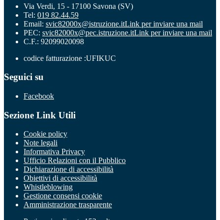
Via Verdi, 15 - 17100 Savona (SV)
Tel:
019 82.44.59
Email:
svic82000x@istruzione.it
Link per inviare una mail
PEC:
svic82000x@pec.istruzione.it
Link per inviare una mail
C.F.: 92099020098
codice fatturazione :UFIKUC
Seguici su
Facebook
Sezione Link Utili
Cookie policy
Note legali
Informativa Privacy
Ufficio Relazioni con il Pubblico
Dichiarazione di accessibilità
Obiettivi di accessibilità
Whistleblowing
Gestione consensi cookie
Amministrazione trasparente