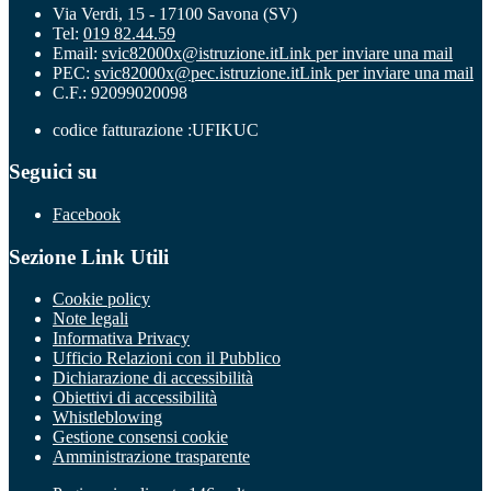
Via Verdi, 15 - 17100 Savona (SV)
Tel:
019 82.44.59
Email:
svic82000x@istruzione.it
Link per inviare una mail
PEC:
svic82000x@pec.istruzione.it
Link per inviare una mail
C.F.: 92099020098
codice fatturazione :UFIKUC
Seguici su
Facebook
Sezione Link Utili
Cookie policy
Note legali
Informativa Privacy
Ufficio Relazioni con il Pubblico
Dichiarazione di accessibilità
Obiettivi di accessibilità
Whistleblowing
Gestione consensi cookie
Amministrazione trasparente