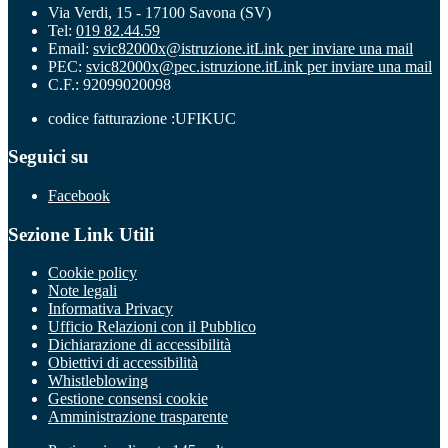
Via Verdi, 15 - 17100 Savona (SV)
Tel:
019 82.44.59
Email:
svic82000x@istruzione.it
Link per inviare una mail
PEC:
svic82000x@pec.istruzione.it
Link per inviare una mail
C.F.: 92099020098
codice fatturazione :UFIKUC
Seguici su
Facebook
Sezione Link Utili
Cookie policy
Note legali
Informativa Privacy
Ufficio Relazioni con il Pubblico
Dichiarazione di accessibilità
Obiettivi di accessibilità
Whistleblowing
Gestione consensi cookie
Amministrazione trasparente