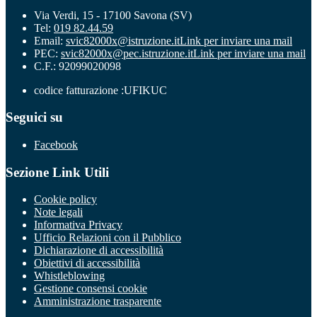
Via Verdi, 15 - 17100 Savona (SV)
Tel:
019 82.44.59
Email:
svic82000x@istruzione.it
Link per inviare una mail
PEC:
svic82000x@pec.istruzione.it
Link per inviare una mail
C.F.: 92099020098
codice fatturazione :UFIKUC
Seguici su
Facebook
Sezione Link Utili
Cookie policy
Note legali
Informativa Privacy
Ufficio Relazioni con il Pubblico
Dichiarazione di accessibilità
Obiettivi di accessibilità
Whistleblowing
Gestione consensi cookie
Amministrazione trasparente