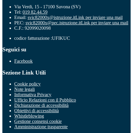
Via Verdi, 15 - 17100 Savona (SV)
Tel:
019 82.44.59
Email:
svic82000x@istruzione.it
Link per inviare una mail
PEC:
svic82000x@pec.istruzione.it
Link per inviare una mail
C.F.: 92099020098
codice fatturazione :UFIKUC
Seguici su
Facebook
Sezione Link Utili
Cookie policy
Note legali
Informativa Privacy
Ufficio Relazioni con il Pubblico
Dichiarazione di accessibilità
Obiettivi di accessibilità
Whistleblowing
Gestione consensi cookie
Amministrazione trasparente