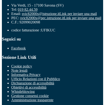
Via Verdi, 15 - 17100 Savona (SV)
Tel:
019 82.44.59
Email:
svic82000x@istruzione.it
Link per inviare una mail
PEC:
svic82000x@pec.istruzione.it
Link per inviare una mail
C.F.: 92099020098
codice fatturazione :UFIKUC
Seguici su
Facebook
Sezione Link Utili
Cookie policy
Note legali
Informativa Privacy
Ufficio Relazioni con il Pubblico
Dichiarazione di accessibilità
Obiettivi di accessibilità
Whistleblowing
Gestione consensi cookie
Amministrazione trasparente