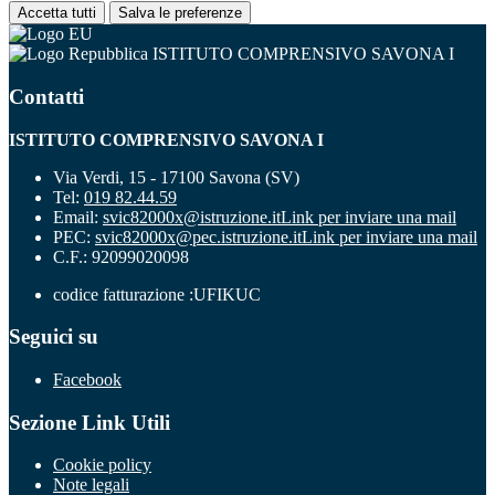
Accetta tutti
Salva le preferenze
ISTITUTO COMPRENSIVO SAVONA I
Contatti
ISTITUTO COMPRENSIVO SAVONA I
Via Verdi, 15 - 17100 Savona (SV)
Tel:
019 82.44.59
Email:
svic82000x@istruzione.it
Link per inviare una mail
PEC:
svic82000x@pec.istruzione.it
Link per inviare una mail
C.F.: 92099020098
codice fatturazione :UFIKUC
Seguici su
Facebook
Sezione Link Utili
Cookie policy
Note legali