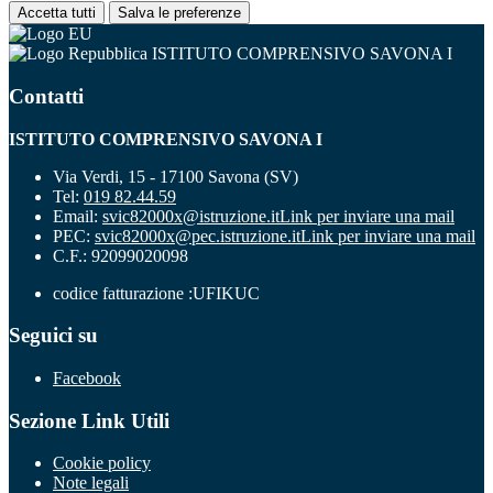
Accetta tutti
Salva le preferenze
ISTITUTO COMPRENSIVO SAVONA I
Contatti
ISTITUTO COMPRENSIVO SAVONA I
Via Verdi, 15 - 17100 Savona (SV)
Tel:
019 82.44.59
Email:
svic82000x@istruzione.it
Link per inviare una mail
PEC:
svic82000x@pec.istruzione.it
Link per inviare una mail
C.F.: 92099020098
codice fatturazione :UFIKUC
Seguici su
Facebook
Sezione Link Utili
Cookie policy
Note legali