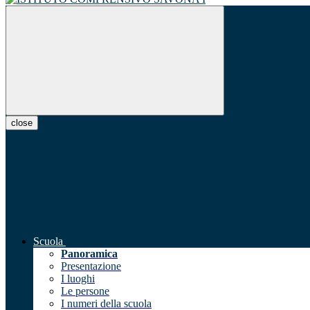
close
Scuola
Panoramica
Presentazione
I luoghi
Le persone
I numeri della scuola