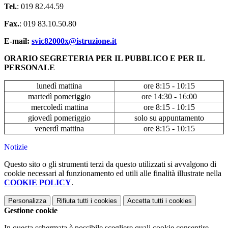
Tel.
: 019 82.44.59
Fax.
: 019 83.10.50.80
E-mail:
svic82000x@istruzione.it
ORARIO SEGRETERIA PER IL PUBBLICO E PER IL
PERSONALE
lunedì mattina
ore 8:15 - 10:15
martedì pomeriggio
ore 14:30 - 16:00
mercoledì mattina
ore 8:15 - 10:15
giovedì pomeriggio
solo su appuntamento
venerdì mattina
ore 8:15 - 10:15
Notizie
Questo sito o gli strumenti terzi da questo utilizzati si avvalgono di
cookie necessari al funzionamento ed utili alle finalità illustrate nella
COOKIE POLICY
.
Personalizza
Rifiuta tutti
i cookies
Accetta tutti
i cookies
Gestione cookie
In questa schermata è possibile scegliere quali cookie consentire.