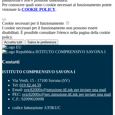
piattaforma e non è possibile disabilitarli.
Per conoscere quali sono i cookie necessari al funzionamento potete
visionare la
COOKIE POLICY
.
Cookie necessari per il funzionamento
I cookie necessari per il funzionamento non possono essere
disabilitati. È possibile consultare l'elenco nella pagina della cookie
policy.
Accetta tutti
Salva le preferenze
ISTITUTO COMPRENSIVO SAVONA I
Contatti
ISTITUTO COMPRENSIVO SAVONA I
Via Verdi, 15 - 17100 Savona (SV)
Tel:
019 82.44.59
Email:
svic82000x@istruzione.it
Link per inviare una mail
PEC:
svic82000x@pec.istruzione.it
Link per inviare una mail
C.F.: 92099020098
codice fatturazione :UFIKUC