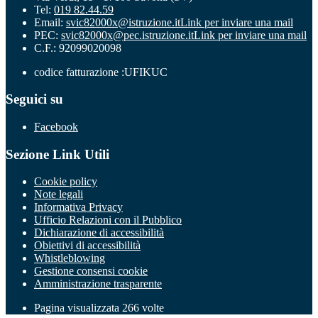
Tel:
019 82.44.59
Email:
svic82000x@istruzione.it
Link per inviare una mail
PEC:
svic82000x@pec.istruzione.it
Link per inviare una mail
C.F.: 92099020098
codice fatturazione :UFIKUC
Seguici su
Facebook
Sezione Link Utili
Cookie policy
Note legali
Informativa Privacy
Ufficio Relazioni con il Pubblico
Dichiarazione di accessibilità
Obiettivi di accessibilità
Whistleblowing
Gestione consensi cookie
Amministrazione trasparente
Pagina visualizzata
266
volte