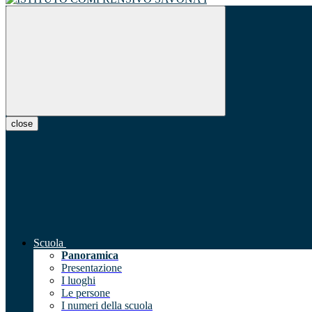
close
Scuola
Panoramica
Presentazione
I luoghi
Le persone
I numeri della scuola