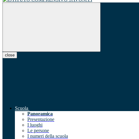
close
Scuola
Panoramica
Presentazione
I luoghi
Le persone
I numeri della scuola