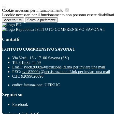
Cookie necessari per il funzionamento
I cookie necessari per il funzionamento non possono essere disabilitati.
Accetta tutti
Salva le preferenze
ISTITUTO COMPRENSIVO SAVONA I
Contatti
ISTITUTO COMPRENSIVO SAVONA I
Via Verdi, 15 - 17100 Savona (SV)
Tel:
019 82.44.59
Email:
svic82000x@istruzione.it
Link per inviare una mail
PEC:
svic82000x@pec.istruzione.it
Link per inviare una mail
C.F.: 92099020098
codice fatturazione :UFIKUC
Seguici su
Facebook