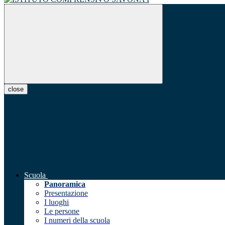
close
Scuola
Panoramica
Presentazione
I luoghi
Le persone
I numeri della scuola