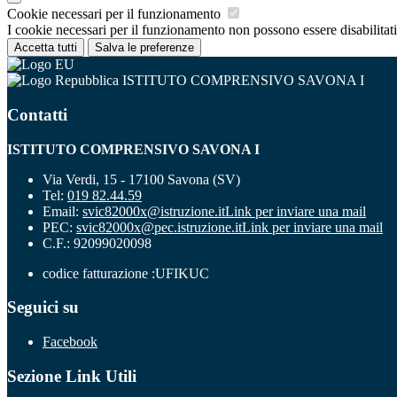
Cookie necessari per il funzionamento
I cookie necessari per il funzionamento non possono essere disabilitati.
Accetta tutti
Salva le preferenze
ISTITUTO COMPRENSIVO SAVONA I
Contatti
ISTITUTO COMPRENSIVO SAVONA I
Via Verdi, 15 - 17100 Savona (SV)
Tel:
019 82.44.59
Email:
svic82000x@istruzione.it
Link per inviare una mail
PEC:
svic82000x@pec.istruzione.it
Link per inviare una mail
C.F.: 92099020098
codice fatturazione :UFIKUC
Seguici su
Facebook
Sezione Link Utili