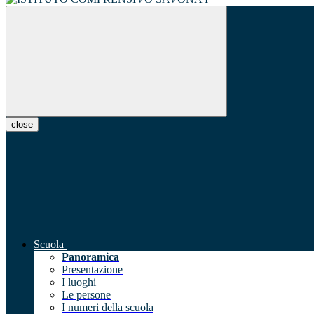
close
Scuola
Panoramica
Presentazione
I luoghi
Le persone
I numeri della scuola