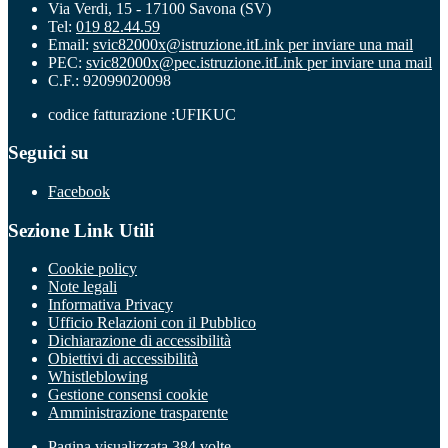
Via Verdi, 15 - 17100 Savona (SV)
Tel:
019 82.44.59
Email:
svic82000x@istruzione.it
Link per inviare una mail
PEC:
svic82000x@pec.istruzione.it
Link per inviare una mail
C.F.: 92099020098
codice fatturazione :UFIKUC
Seguici su
Facebook
Sezione Link Utili
Cookie policy
Note legali
Informativa Privacy
Ufficio Relazioni con il Pubblico
Dichiarazione di accessibilità
Obiettivi di accessibilità
Whistleblowing
Gestione consensi cookie
Amministrazione trasparente
Pagina visualizzata
384
volte