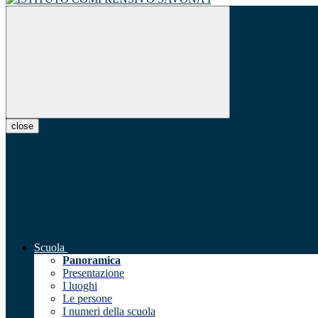
close
Scuola
Panoramica
Presentazione
I luoghi
Le persone
I numeri della scuola