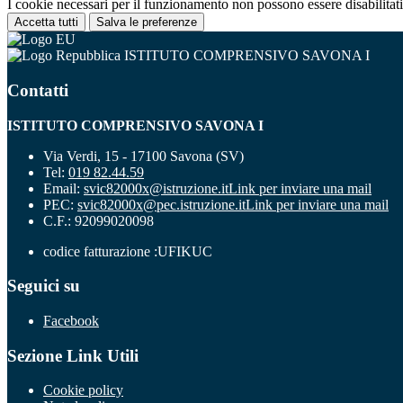
I cookie necessari per il funzionamento non possono essere disabilitati.
Accetta tutti
Salva le preferenze
ISTITUTO COMPRENSIVO SAVONA I
Contatti
ISTITUTO COMPRENSIVO SAVONA I
Via Verdi, 15 - 17100 Savona (SV)
Tel:
019 82.44.59
Email:
svic82000x@istruzione.it
Link per inviare una mail
PEC:
svic82000x@pec.istruzione.it
Link per inviare una mail
C.F.: 92099020098
codice fatturazione :UFIKUC
Seguici su
Facebook
Sezione Link Utili
Cookie policy